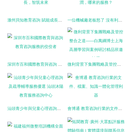
滁州貝知教育咨詢 賦能成長，智筑未來
一位機械廠老板怒了 沒有利潤，哪來的服務？
深圳市百和國際教育與咨詢 教育咨詢服務的佼佼者
微利背景下集團戰略及管控整合之道——白萬綱博士上海高層學習與案例研討精品班邀請函
汕頭青少年與兒童心理咨詢及疏導輔導服務優選 汕頭沐陽教育服務咨詢中心
會博通 教育咨詢行業的文件、檔案、知識一體化管理利器