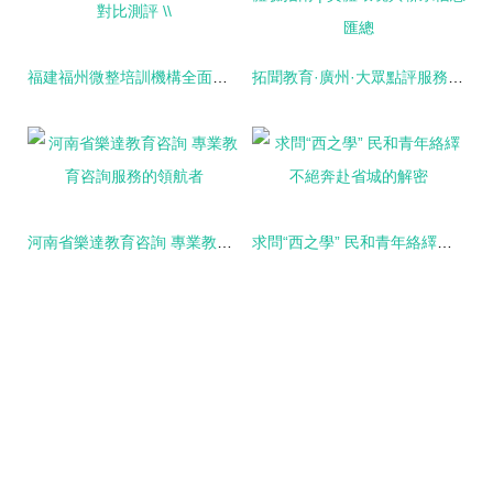
福建福州微整培訓機構全面對比測評 \\
拓聞教育·廣州·大眾點評服務體驗指南 | 實體環境與聯系信息匯總
河南省樂達教育咨詢 專業教育咨詢服務的領航者
求問“西之學” 民和青年絡繹不絕奔赴省城的解密