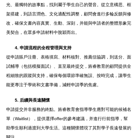
光、最獨特的故事點，找到屬于學生自己的聲音。從立意構思、框
架搭建，到語言潤色、文化適配性調整，顧問會進行多輪反饋與修
改，確保文書內容真實、生動、深刻，并能與申請者的整體形象完
美契合，在眾多申請材料中脫穎而出。
4. 申請流程的全程管理與支持
從申請賬戶注冊、表格填寫、材料核對、推薦信協調，到送分、面
試輔導（包括模擬面試）、直至最終提交，旌睿教育的顧問提供全
程細致的跟蹤與支持，確保每個環節準確無誤、按時完成，讓學生
能更專注于學術和文書準備，減輕申請季的焦慮。
5. 后續與長遠關懷
申請提交并非服務的終點。旌睿教育會指導學生應對可能的候補名
單（Waitlist），提供選擇offer的參考建議，并進行行前指導，幫
助學生順利過渡到大學生活。這種關懷體現了其對學子長遠發展的
關注。