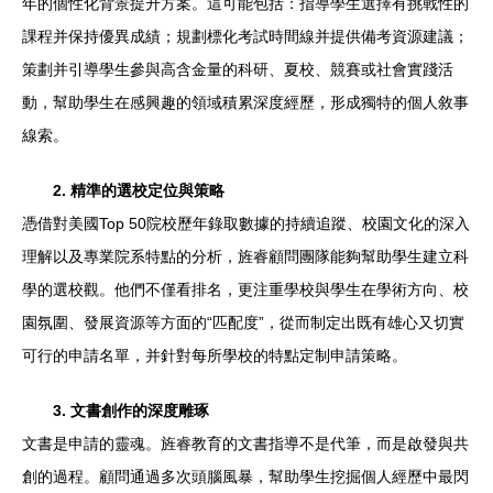
年的個性化背景提升方案。這可能包括：指導學生選擇有挑戰性的
課程并保持優異成績；規劃標化考試時間線并提供備考資源建議；
策劃并引導學生參與高含金量的科研、夏校、競賽或社會實踐活
動，幫助學生在感興趣的領域積累深度經歷，形成獨特的個人敘事
線索。
2. 精準的選校定位與策略
憑借對美國Top 50院校歷年錄取數據的持續追蹤、校園文化的深入
理解以及專業院系特點的分析，旌睿顧問團隊能夠幫助學生建立科
學的選校觀。他們不僅看排名，更注重學校與學生在學術方向、校
園氛圍、發展資源等方面的“匹配度”，從而制定出既有雄心又切實
可行的申請名單，并針對每所學校的特點定制申請策略。
3. 文書創作的深度雕琢
文書是申請的靈魂。旌睿教育的文書指導不是代筆，而是啟發與共
創的過程。顧問通過多次頭腦風暴，幫助學生挖掘個人經歷中最閃