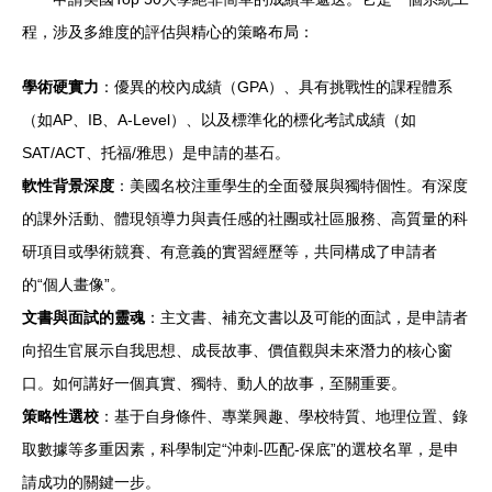
程，涉及多維度的評估與精心的策略布局：
學術硬實力
：優異的校內成績（GPA）、具有挑戰性的課程體系
（如AP、IB、A-Level）、以及標準化的標化考試成績（如
SAT/ACT、托福/雅思）是申請的基石。
軟性背景深度
：美國名校注重學生的全面發展與獨特個性。有深度
的課外活動、體現領導力與責任感的社團或社區服務、高質量的科
研項目或學術競賽、有意義的實習經歷等，共同構成了申請者
的“個人畫像”。
文書與面試的靈魂
：主文書、補充文書以及可能的面試，是申請者
向招生官展示自我思想、成長故事、價值觀與未來潛力的核心窗
口。如何講好一個真實、獨特、動人的故事，至關重要。
策略性選校
：基于自身條件、專業興趣、學校特質、地理位置、錄
取數據等多重因素，科學制定“沖刺-匹配-保底”的選校名單，是申
請成功的關鍵一步。