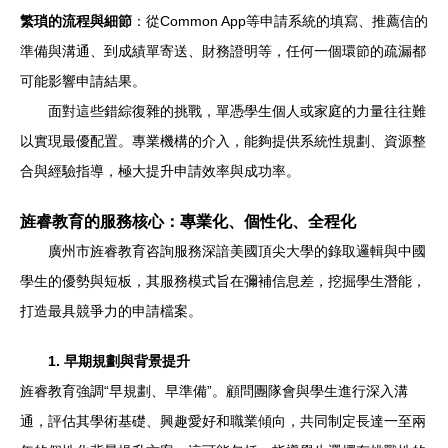
繁瑣的流程與細節
：從Common App等申請系統的填寫、推薦信的
準備與溝通、到成績單寄送、財務證明等，任何一個環節的疏漏都
可能影響申請結果。
面對這些錯綜復雜的挑戰，單憑學生個人或家庭的力量往往難
以實現最優配置。專業機構的介入，能夠提供系統性規劃、資源整
合與經驗指導，極大提升申請效率與成功率。
旌睿教育的服務核心：專業化、個性化、全程化
廣州市旌睿教育咨詢服務深諳美國頂尖大學的錄取邏輯與中國
學生的優勢與短板，其服務模式旨在彌補信息差，挖掘學生潛能，
打造最具競爭力的申請檔案。
1. 早期規劃與背景提升
旌睿教育強調“早規劃、早準備”。顧問團隊會與學生進行深入溝
通，評估其學術基礎、興趣愛好和職業傾向，共同制定長達一至兩