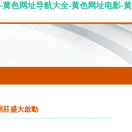
费-黄色网址导航大全-黄色网址电影-黄
周莊盛大啟動